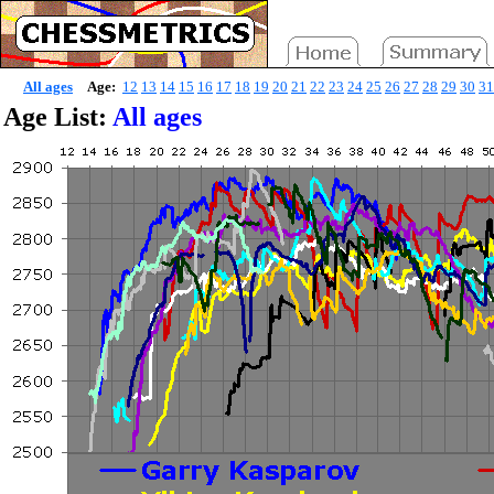
All ages
Age:
12
13
14
15
16
17
18
19
20
21
22
23
24
25
26
27
28
29
30
31
Age List:
All ages