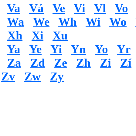
Va
Vá
Ve
Vi
Vl
Vo
Wa
We
Wh
Wi
Wo
Xh
Xi
Xu
Ya
Ye
Yi
Yn
Yo
Yr
Za
Zd
Ze
Zh
Zi
Zí
Zv
Zw
Zy