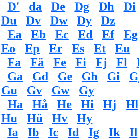
D'
da
De
Dg
Dh
Di
Du
Dv
Dw
Dy
Dz
Ea
Eb
Ec
Ed
Ef
Eg
Eo
Ep
Er
Es
Et
Eu
Fa
Fä
Fe
Fi
Fj
Fl
Ga
Gd
Ge
Gh
Gi
G
Gu
Gv
Gw
Gy
Ha
Hå
He
Hi
Hj
Hl
Hu
Hü
Hv
Hy
Ia
Ib
Ic
Id
Ig
Ik
Il