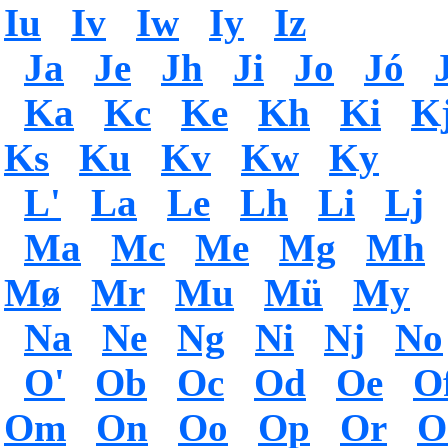
Iu
Iv
Iw
Iy
Iz
Ja
Je
Jh
Ji
Jo
Jó
Ka
Kc
Ke
Kh
Ki
K
Ks
Ku
Kv
Kw
Ky
L'
La
Le
Lh
Li
Lj
Ma
Mc
Me
Mg
Mh
Mø
Mr
Mu
Mü
My
Na
Ne
Ng
Ni
Nj
No
O'
Ob
Oc
Od
Oe
O
Om
On
Oo
Op
Or
O