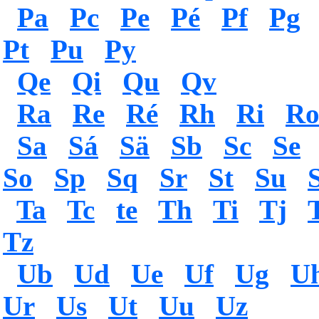
Pa
Pc
Pe
Pé
Pf
Pg
Pt
Pu
Py
Qe
Qi
Qu
Qv
Ra
Re
Ré
Rh
Ri
R
Sa
Sá
Sä
Sb
Sc
Se
So
Sp
Sq
Sr
St
Su
Ta
Tc
te
Th
Ti
Tj
Tz
Ub
Ud
Ue
Uf
Ug
U
Ur
Us
Ut
Uu
Uz